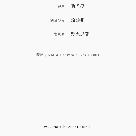
新名涼
神戸
遠藤雅
浜辺の男
野沢那智
警察官
配給 / GAGA / 35mm / 82分 / 2001
watanabekazushi.com ››