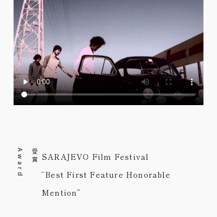
d
受
賞
A
w
a
r
SARAJEVO Film Festival
“Best First Feature Honorable
Mention”