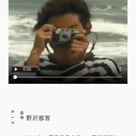
.
追
悼
R
.
I
.
P
野沢那智