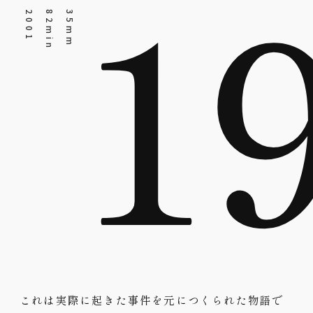
1
1
3
5
m
m
8
2
m
i
n
2
0
0
これは実際に起きた事件を元につくられた物語で