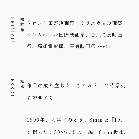
l
映
画
祭
F
e
s
t
i
v
a
トロント国際映画祭、サラエヴォ映画祭、
シンガポール国際映画祭、台北金馬映画
祭、高雄電影節、高崎映画祭 …etc
s
解
説
R
o
o
t
作品の成り立ちを、ちゃんとした時系列
で説明する。
1996年、大学生のとき、8mm版『19』
を撮った。50分ほどの中編。8mm版は、