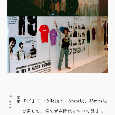
e
言
葉
P
i
e
c
『19』という映画は、8mm版、35mm版
を通して、僕の青春時代がすべて詰まっ