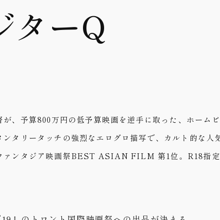
ジターQ
督が、予算800万円の低予算映画を逆手に取った、ホーム
メンタリータッチの強烈なエログロ描写で、カルト的な人
ァンタジア映画祭BEST ASIAN FILM 第1位。R18指
、『19』のトロント国際映画祭への出品が決まる。