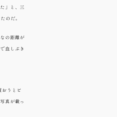
いた」と、三
いたのだ。
んなの距離が
影で血しぶき
買おうとビ
の写真が載っ