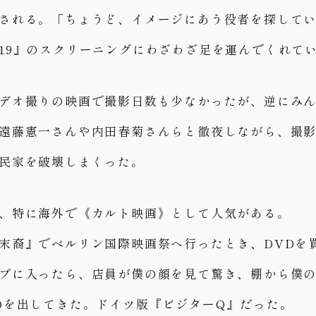
される。「ちょうど、イメージにあう役者を探して
19』のスクリーニングにわざわざ足を運んでくれて
デオ撮りの映画で撮影日数も少なかったが、逆にみ
遠藤憲一さんや内田春菊さんらと徹夜しながら、撮
民家を破壊しまくった。
、特に海外で《カルト映画》として人気がある。
末裔』でベルリン国際映画祭へ行ったとき、DVDを
プに入ったら、店員が僕の顔を見て驚き、棚から僕
Dを出してきた。ドイツ版『ビジターQ』だった。