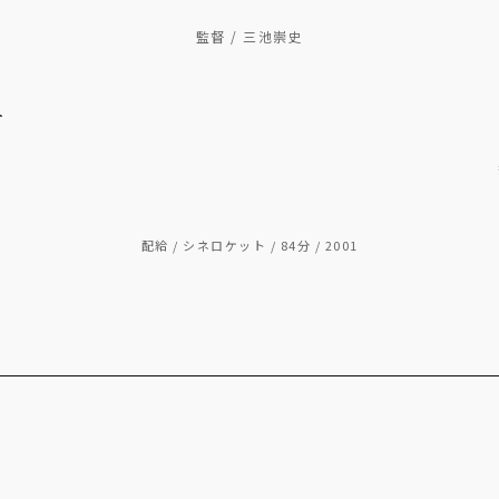
監督 / 三池崇史
一
配給 / シネロケット / 84分 / 2001