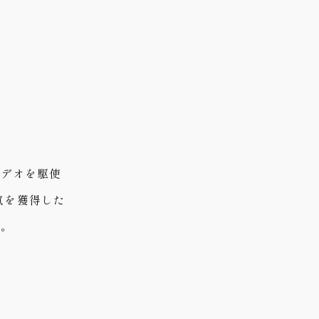
ビデオを駆使
気を獲得した
定。