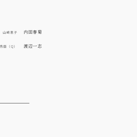
内田春菊
山崎恵子
渡辺一志
秀臣（Q）