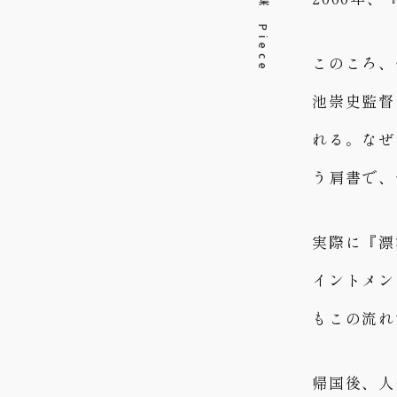
言葉 Piece
このころ、
池崇史監督
れる。なぜ
う肩書で、
実際に『漂
イントメン
もこの流れ
帰国後、人