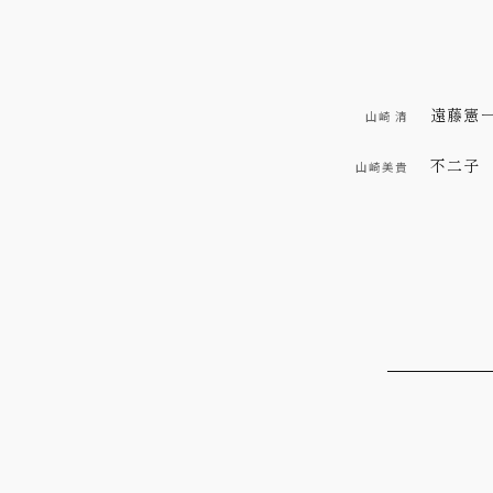
遠藤憲
山崎 清
不二子
山崎美貴