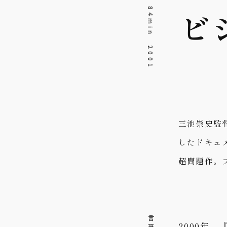
ビ
84min 2001
三池崇史監
したドキュ
超問題作。フ
2000年